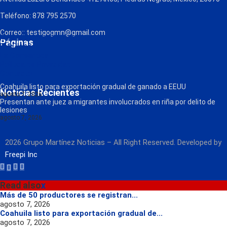
Teléfono: 878 795 2570
Correo:: testigogmn@gmail.com
¡Descarga nuestra App!
Páginas
FM Globo
La Consentida
Política de Privacidad
Contacto
Radio
Coahuila listo para exportación gradual de ganado a EEUU
Noticias Recientes
agosto 7, 2026
Presentan ante juez a migrantes involucrados en riña por delito de
lesiones
agosto 7, 2026
2026 Grupo Martínez Noticias – All Right Reserved. Developed by
Freepi Inc
Read also
x
Más de 50 productores se registran...
agosto 7, 2026
Coahuila listo para exportación gradual de...
agosto 7, 2026