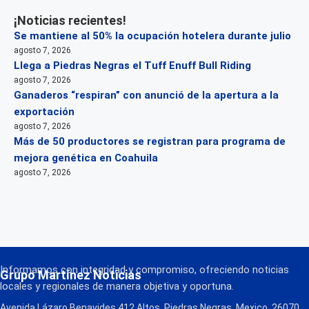
¡Noticias recientes!
Se mantiene al 50% la ocupación hotelera durante julio
agosto 7, 2026
Llega a Piedras Negras el Tuff Enuff Bull Riding
agosto 7, 2026
Ganaderos “respiran” con anunció de la apertura a la
exportación
agosto 7, 2026
Más de 50 productores se registran para programa de
mejora genética en Coahuila
agosto 7, 2026
Informamos con integridad y compromiso, ofreciendo noticias
Grupo Martínez Noticias
locales y regionales de manera objetiva y oportuna.
Avenida Lázaro Benavides 412 Altos, Piedras Negras, Mexico, 26070