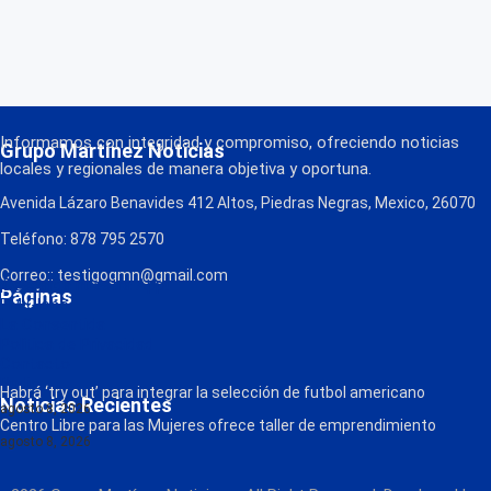
Informamos con integridad y compromiso, ofreciendo noticias
Grupo Martínez Noticias
locales y regionales de manera objetiva y oportuna.
Avenida Lázaro Benavides 412 Altos, Piedras Negras, Mexico, 26070
Teléfono: 878 795 2570
Correo:: testigogmn@gmail.com
¡Descarga nuestra App!
Páginas
FM Globo
La Consentida
Política de Privacidad
Contacto
Radio
Habrá ‘try out’ para integrar la selección de futbol americano
Noticias Recientes
agosto 8, 2026
Centro Libre para las Mujeres ofrece taller de emprendimiento
agosto 8, 2026