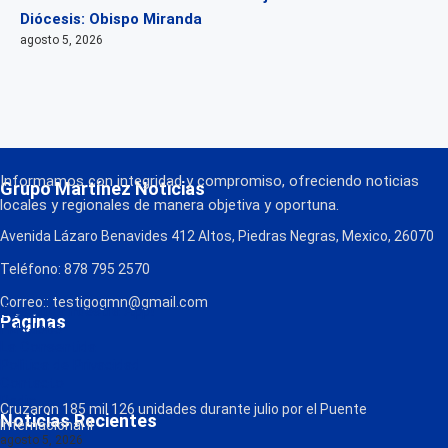
Diócesis: Obispo Miranda
agosto 5, 2026
Informamos con integridad y compromiso, ofreciendo noticias
Grupo Martínez Noticias
locales y regionales de manera objetiva y oportuna.
Avenida Lázaro Benavides 412 Altos, Piedras Negras, Mexico, 26070
Teléfono: 878 795 2570
Correo:: testigogmn@gmail.com
¡Descarga nuestra App!
Páginas
FM Globo
La Consentida
Política de Privacidad
Contacto
Radio
Cruzaron 185 mil 126 unidades durante julio por el Puente
Noticias Recientes
Internacional II
agosto 5, 2026