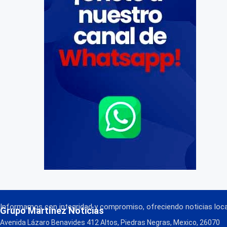
Informamos con integridad y compromiso, ofreciendo noticias local
Grupo Martínez Noticias
Avenida Lázaro Benavides 412 Altos, Piedras Negras, Mexico, 26070