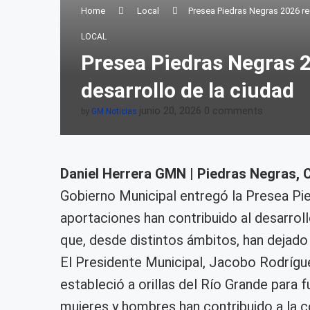
Home
Local
Presea Piedras Negras 2026 re
LOCAL
Presea Piedras Negras 2
desarrollo de la ciudad
junio 20, 2026
0 comments
by
GM Noticias
Daniel Herrera GMN | Piedras Negras, C
Gobierno Municipal entregó la Presea Pie
aportaciones han contribuido al desarro
que, desde distintos ámbitos, han dejado un
El Presidente Municipal, Jacobo Rodrígu
estableció a orillas del Río Grande para 
mujeres y hombres han contribuido a la 