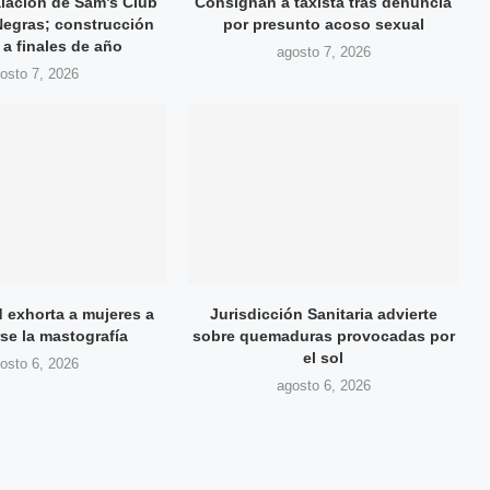
alación de Sam’s Club
Consignan a taxista tras denuncia
Negras; construcción
por presunto acoso sexual
a a finales de año
agosto 7, 2026
osto 7, 2026
d exhorta a mujeres a
Jurisdicción Sanitaria advierte
rse la mastografía
sobre quemaduras provocadas por
el sol
osto 6, 2026
agosto 6, 2026