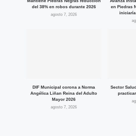
Mantiene Piedras Negras reducción
Avanza inst
del 38% en robos durante 2026
en Piedras 
iniciarí
agosto 7, 2026
ag
DIF Municipal corona a Norma
Sector Salu
Angélica Liñan Reina del Adulto
practica
Mayor 2026
ag
agosto 7, 2026