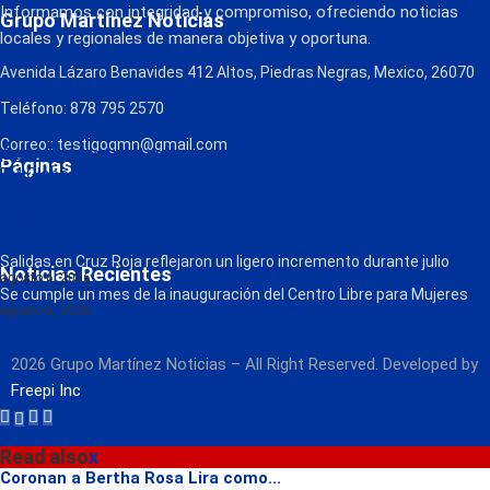
Informamos con integridad y compromiso, ofreciendo noticias
Grupo Martínez Noticias
locales y regionales de manera objetiva y oportuna.
Avenida Lázaro Benavides 412 Altos, Piedras Negras, Mexico, 26070
Teléfono: 878 795 2570
Correo:: testigogmn@gmail.com
¡Descarga nuestra App!
Páginas
FM Globo
La Consentida
Política de Privacidad
Contacto
Radio
Salidas en Cruz Roja reflejaron un ligero incremento durante julio
Noticias Recientes
agosto 6, 2026
Se cumple un mes de la inauguración del Centro Libre para Mujeres
agosto 6, 2026
2026 Grupo Martínez Noticias – All Right Reserved. Developed by
Freepi Inc
Read also
x
Coronan a Bertha Rosa Lira como...