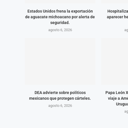
Estados Unidos frena la exportación
Hospitaliza
de aguacate michoacano por alerta de
aparecer he
seguridad.
agosto 6, 2026
ag
DEA advierte sobre políticos
Papa León X
mexicanos que protegen cárteles.
viaje a Amé
Urugua
agosto 6, 2026
ag