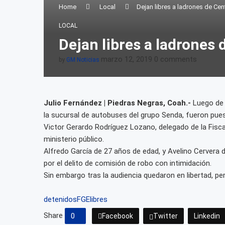
Home
Local
Dejan libres a ladrones de Ce
LOCAL
Dejan libres a ladrones
marzo 12, 2019
0 comments
by
GM Noticias
Julio Fernández | Piedras Negras, Coah.-
Luego de 
la sucursal de autobuses del grupo Senda, fueron pues
Victor Gerardo Rodríguez Lozano, delegado de la Fisca
ministerio público.
Alfredo García de 27 años de edad, y Avelino Cervera d
por el delito de comisión de robo con intimidación.
Sin embargo tras la audiencia quedaron en libertad, pe
detenidos
FGE
libres
Share
0
Facebook
Twitter
Linkedin