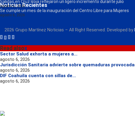
Salidas en Cruz Roja reflejaron un ligero incremento durante julio
Noticias Recientes
agosto 6, 2026
Se cumple un mes de la inauguración del Centro Libre para Mujeres
agosto 6, 2026
2026 Grupo Martínez Noticias – All Right Reserved. Developed by
Read also
x
Sector Salud exhorta a mujeres a...
agosto 6, 2026
Jurisdicción Sanitaria advierte sobre quemaduras provocadas
agosto 6, 2026
DIF Coahuila cuenta con sillas de...
agosto 6, 2026