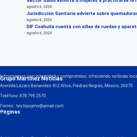
Sector Salud exhorta a mujeres a practicarse la
agosto 6, 2026
Jurisdicción Sanitaria advierte sobre quemaduras
agosto 6, 2026
DIF Coahuila cuenta con sillas de ruedas y apara
agosto 6, 2026
Informamos con integridad y compromiso, ofreciendo noticias local
Grupo Martínez Noticias
Avenida Lázaro Benavides 412 Altos, Piedras Negras, Mexico, 26070
Teléfono: 878 795 2570
Correo:: testigogmn@gmail.com
¡Descarga nuestra App!
Páginas
FM Globo
La Consentida
Política de Privacidad
Contacto
Radio