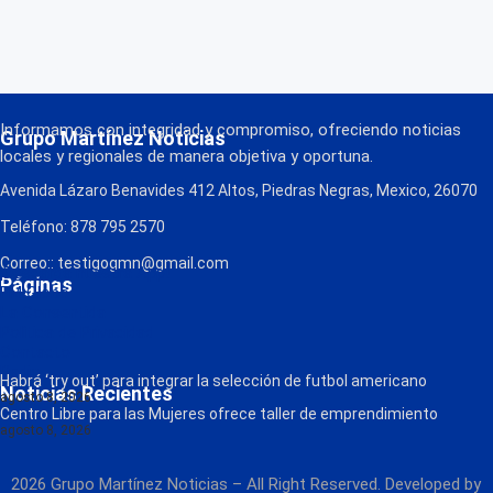
Informamos con integridad y compromiso, ofreciendo noticias
Grupo Martínez Noticias
locales y regionales de manera objetiva y oportuna.
Avenida Lázaro Benavides 412 Altos, Piedras Negras, Mexico, 26070
Teléfono: 878 795 2570
Correo:: testigogmn@gmail.com
¡Descarga nuestra App!
Páginas
FM Globo
La Consentida
Política de Privacidad
Contacto
Radio
Habrá ‘try out’ para integrar la selección de futbol americano
Noticias Recientes
agosto 8, 2026
Centro Libre para las Mujeres ofrece taller de emprendimiento
agosto 8, 2026
2026 Grupo Martínez Noticias – All Right Reserved. Developed by