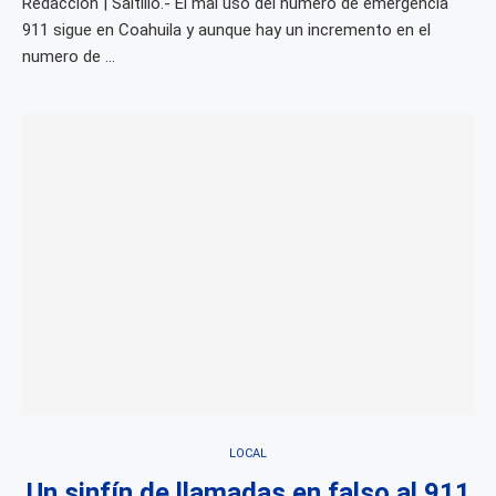
Redacción | Saltillo.- El mal uso del número de emergencia
911 sigue en Coahuila y aunque hay un incremento en el
numero de …
LOCAL
Un sinfín de llamadas en falso al 911