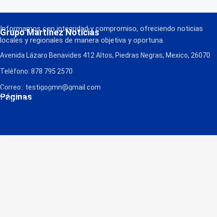
Informamos con integridad y compromiso, ofreciendo noticias
Grupo Martínez Noticias
locales y regionales de manera objetiva y oportuna.
Avenida Lázaro Benavides 412 Altos, Piedras Negras, Mexico, 26070
Teléfono: 878 795 2570
Correo:: testigogmn@gmail.com
¡Descarga nuestra App!
Páginas
FM Globo
La Consentida
Política de Privacidad
Contacto
Radio
Noticias Recientes