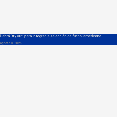
Habrá ‘try out’ para integrar la selección de futbol americano
agosto 8, 2026