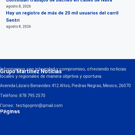
Continúan trabajos de bacheo en calles de Nava
agosto 8, 2026
Hay un registro de más de 20 mil usuarios del carril
Sentri
agosto 8, 2026
Informamos con integridad y compromiso, ofreciendo noticias
Grupo Martínez Noticias
locales y regionales de manera objetiva y oportuna.
Avenida Lázaro Benavides 412 Altos, Piedras Negras, Mexico, 26070
Teléfono: 878 795 2570
Correo:: testigogmn@gmail.com
¡Descarga nuestra App!
Páginas
FM Globo
La Consentida
Política de Privacidad
Contacto