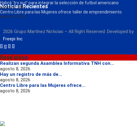
Radio
Habrá ‘try out’ para integrar la selección de futbol americano
Noticias Recientes
agosto 8, 2026
Centro Libre para las Mujeres ofrece taller de emprendimiento
agosto 8, 2026
2026 Grupo Martínez Noticias – All Right Reserved. Developed by
Freepi Inc
Read also
x
Realizan segunda Asamblea Informativa TNH con...
agosto 8, 2026
Hay un registro de más de...
agosto 8, 2026
Centro Libre para las Mujeres ofrece...
agosto 8, 2026