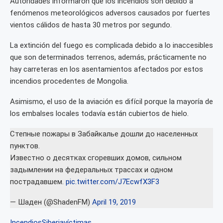
Autoridades informaron que los incendios son debido a
fenómenos meteorológicos adversos causados ​​por fuertes
vientos cálidos de hasta 30 metros por segundo.
La extinción del fuego es complicada debido a lo inaccesibles
que son determinados terrenos, además, prácticamente no
hay carreteras en los asentamientos afectados por estos
incendios procedentes de Mongolia.
Asimismo, el uso de la aviación es difícil porque la mayoría de
los embalses locales todavía están cubiertos de hielo.
Степные пожары в Забайкалье дошли до населенных
пунктов.
Известно о десятках сгоревших домов, сильном
задымлении на федеральных трассах и одном
пострадавшем.
pic.twitter.com/J7EcwfX3F3
— Шаден (@ShadenFM)
April 19, 2019
Incendios
Siberia
víctimas