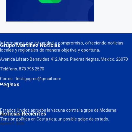
Informamos con integridad y compromiso, ofreciendo noticias
Grupo Martínez Noticias
locales y regionales de manera objetiva y oportuna.
Avenida Lázaro Benavides 412 Altos, Piedras Negras, Mexico, 26070
Teléfono: 878 795 2570
Correo:: testigogmn@gmail.com
¡Descarga nuestra App!
Páginas
FM Globo
La Consentida
Política de Privacidad
Contacto
Radio
Estados Unidos aprueba la vacuna contra la gripe de Moderna.
Noticias Recientes
agosto 7, 2026
Tensión política en Costa rica; un posible golpe de estado.
agosto 7, 2026