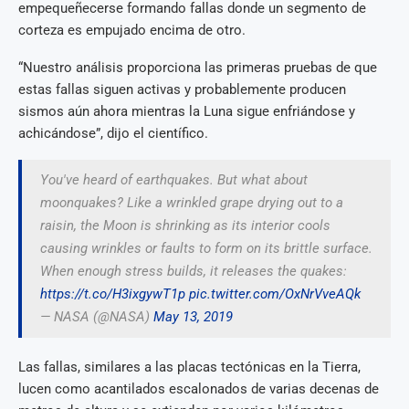
empequeñecerse formando fallas donde un segmento de
corteza es empujado encima de otro.
“Nuestro análisis proporciona las primeras pruebas de que
estas fallas siguen activas y probablemente producen
sismos aún ahora mientras la Luna sigue enfriándose y
achicándose”, dijo el científico.
You've heard of earthquakes. But what about
moonquakes? Like a wrinkled grape drying out to a
raisin, the Moon is shrinking as its interior cools
causing wrinkles or faults to form on its brittle surface.
When enough stress builds, it releases the quakes:
https://t.co/H3ixgywT1p
pic.twitter.com/OxNrVveAQk
— NASA (@NASA)
May 13, 2019
Las fallas, similares a las placas tectónicas en la Tierra,
lucen como acantilados escalonados de varias decenas de