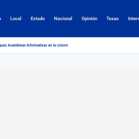
o
Local
Estado
Nacional
Opinión
Texas
Inter
guez Asambleas Informativas en la colonia Vista Hermosa; Presentan...