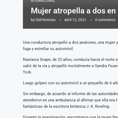
INTERNACIONAL
Mujer atropella a dos en 
by
GM Noticias
abril 12, 2021
0 comments
Una conductora atropelló a dos peatones, una mujer y u
fuga y estrellar su automóvil.
Nastasia Snape, de 23 años, conducía hacia el norte 
salió de la vía y atropelló mortalmente a Sandra Feuer
York.
Luego golpeó con su automóvil a un pequeño de 6 años
Sin embargo, de acuerdo al informe de las autoridades
atendieron en una ambulancia al afirmar que ella era H
fantásticas de la escritora británica J. K. Rowling.
Durante la investigación, encontraron que la mujer l