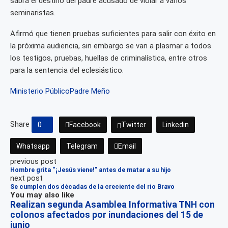
sabrá el destino del padre acusado de violar a varios
seminaristas.
Afirmó que tienen pruebas suficientes para salir con éxito en
la próxima audiencia, sin embargo se van a plasmar a todos
los testigos, pruebas, huellas de criminalística, entre otros
para la sentencia del eclesiástico.
Ministerio Público
Padre Meño
Share
0
Facebook
Twitter
Linkedin
Whatsapp
Telegram
Email
previous post
Hombre grita “¡Jesús viene!” antes de matar a su hijo
next post
Se cumplen dos décadas de la creciente del río Bravo
You may also like
Realizan segunda Asamblea Informativa TNH con
colonos afectados por inundaciones del 15 de
junio