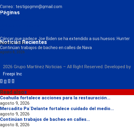
Correo:: testigogmn@gmail.com
¡Descarga nuestra App!
Páginas
FM Globo
La Consentida
Política de Privacidad
Contacto
Radio
Cáncer que padece Joe Biden se ha extendido a sus huesos: Hunter
Noticias Recientes
agosto 8, 2026
Continúan trabajos de bacheo en calles de Nava
agosto 8, 2026
2026 Grupo Martínez Noticias – All Right Reserved. Developed by
Freepi Inc
Read also
x
Coahuila fortalece acciones para la restauración...
agosto 9, 2026
Mercadito Pa´Delante fortalece cuidado del medio...
agosto 9, 2026
Continúan trabajos de bacheo en calles...
agosto 8, 2026