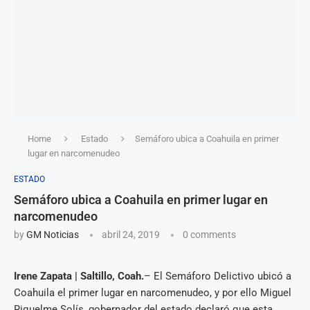
Home
Estado
Semáforo ubica a Coahuila en primer
lugar en narcomenudeo
ESTADO
Semáforo ubica a Coahuila en primer lugar en
narcomenudeo
by
GM Noticias
abril 24, 2019
0 comments
Irene Zapata | Saltillo, Coah.
– El Semáforo Delictivo ubicó a
Coahuila el primer lugar en narcomenudeo, y por ello Miguel
Riquelme Solís, gobernador del estado declaró que esta