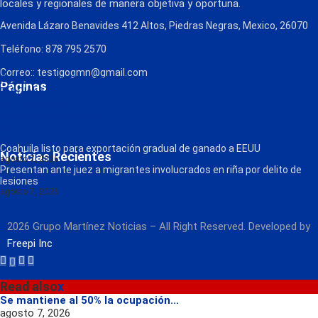
locales y regionales de manera objetiva y oportuna.
Avenida Lázaro Benavides 412 Altos, Piedras Negras, Mexico, 26070
Teléfono: 878 795 2570
Correo:: testigogmn@gmail.com
¡Descarga nuestra App!
Páginas
FM Globo
La Consentida
Política de Privacidad
Contacto
Radio
Coahuila listo para exportación gradual de ganado a EEUU
Noticias Recientes
agosto 7, 2026
Presentan ante juez a migrantes involucrados en riña por delito de
lesiones
agosto 7, 2026
2026 Grupo Martínez Noticias – All Right Reserved. Developed by
Freepi Inc
Read also
x
Se mantiene al 50% la ocupación...
agosto 7, 2026