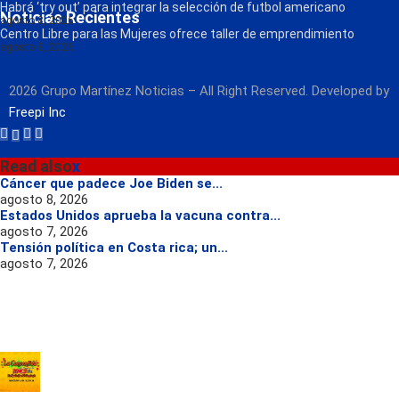
Habrá ‘try out’ para integrar la selección de futbol americano
Noticias Recientes
agosto 8, 2026
Centro Libre para las Mujeres ofrece taller de emprendimiento
agosto 8, 2026
2026 Grupo Martínez Noticias – All Right Reserved. Developed by
Freepi Inc
Read also
x
Cáncer que padece Joe Biden se...
agosto 8, 2026
Estados Unidos aprueba la vacuna contra...
agosto 7, 2026
Tensión política en Costa rica; un...
agosto 7, 2026