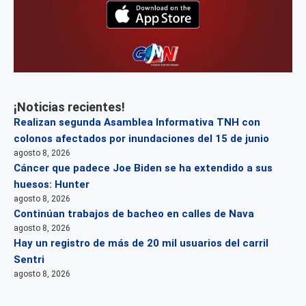
¡Noticias recientes!
Realizan segunda Asamblea Informativa TNH con
colonos afectados por inundaciones del 15 de junio
agosto 8, 2026
Cáncer que padece Joe Biden se ha extendido a sus
huesos: Hunter
agosto 8, 2026
Continúan trabajos de bacheo en calles de Nava
agosto 8, 2026
Hay un registro de más de 20 mil usuarios del carril
Sentri
agosto 8, 2026