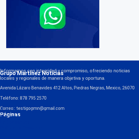
Informamos con integridad y compromiso, ofreciendo noticias
Grupo Martínez Noticias
locales y regionales de manera objetiva y oportuna.
Avenida Lázaro Benavides 412 Altos, Piedras Negras, Mexico, 26070
Teléfono: 878 795 2570
Correo:: testigogmn@gmail.com
¡Descarga nuestra App!
Páginas
FM Globo
La Consentida
Política de Privacidad
Contacto
Radio